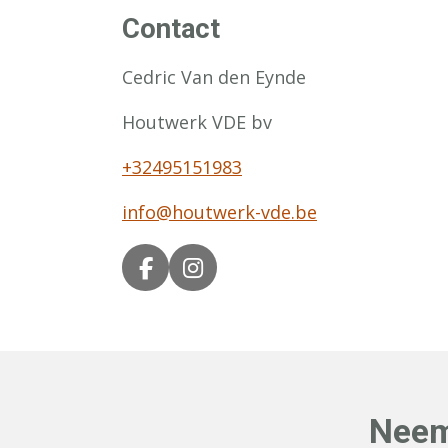
Contact
Cedric Van den Eynde
Houtwerk VDE bv
+32495151983
info@houtwerk-vde.be
F
I
A
N
C
S
E
T
B
A
O
G
O
R
Neem
K
A
M