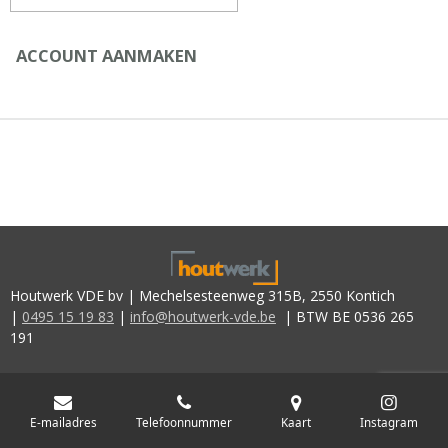
ACCOUNT AANMAKEN
Houtwerk VDE bv | Mechelsesteenweg 315B, 2550 Kontich
|
0495 15 19 83
|
info@houtwerk-vde.be
| BTW BE 0536 265
191
E-mailadres
Telefoonnummer
Kaart
Instagram