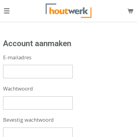
Ga
direct
naar
de
hoofdinhoud
Account aanmaken
E-mailadres
Wachtwoord
Bevestig wachtwoord