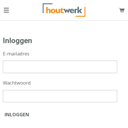
Ga
direct
naar
de
hoofdinhoud
Inloggen
E-mailadres
Wachtwoord
INLOGGEN