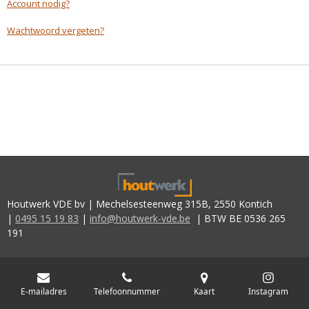
Account nodig?
Wachtwoord vergeten?
Houtwerk VDE bv | Mechelsesteenweg 315B, 2550 Kontich
|
0495 15 19 83
|
info@houtwerk-vde.be
| BTW BE 0536 265
191
E-mailadres
Telefoonnummer
Kaart
Instagram